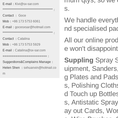
mum qtys, so we 
E-mail：
Kivi@sx-sar.com
s.
**************************************：
Contact ：
Goce
We handle everyth
Mob：
+86 173 5753 6061
nd specialised pa
E-mail：
gocesxsar@hotmail.com
**************************************：
All our online pro
Contact ：
Catalina
Mob：
+86 173 5753 5929
e won't disappoint
E-mail：
Catalina@sx-sar.com
========================：
Suppling
Spray S
Suggestions&Complains Manage：
uipment, Sanders,
Helen Shen ：
sxhuanxin@hotmail.co
m
g Plates and Pads
s, Polishing Clot
d Touch up Bottle
s, Antistatic Spra
ay out Cards, Wor