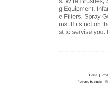
s, Wire Brushes, 
g Equipment, Infar
e Filters, Spray 
ms. If its not on 
st to servise yo
Home
|
Prod
Powered by
sinsiu
浙