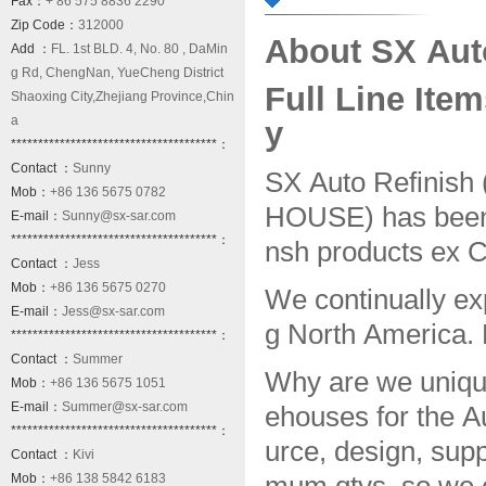
Fax：
+ 86 575 8836 2290
Zip Code：
312000
About SX Aut
Add ：
FL. 1st BLD. 4, No. 80 , DaMin
g Rd, ChengNan, YueCheng District
Full Line Ite
Shaoxing City,Zhejiang Province,Chin
a
y
**************************************：
Contact ：
Sunny
SX Auto Refini
Mob：
+86 136 5675 0782
HOUSE) has been 
E-mail：
Sunny@sx-sar.com
**************************************：
nsh products ex C
Contact ：
Jess
Mob：
+86 136 5675 0270
We continually exp
E-mail：
Jess@sx-sar.com
g North America. 
**************************************：
Contact ：
Summer
Why are we uniqu
Mob：
+86 136 5675 1051
E-mail：
Summer@sx-sar.com
ehouses for the A
**************************************：
urce, design, sup
Contact ：
Kivi
Mob：
+86 138 5842 6183